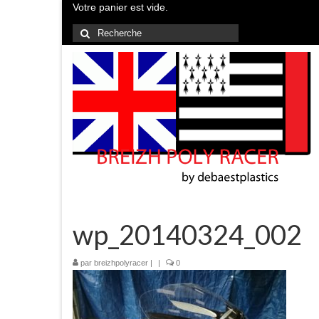
Votre panier est vide.
Rechercher
:
wp_20140324_002
par
breizhpolyracer
|
|
0