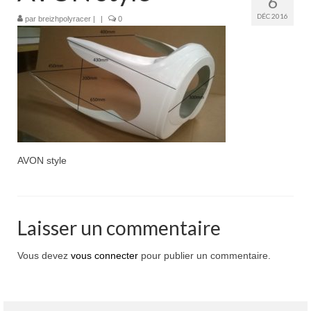
6
Boutique
DÉC 2016
par
breizhpolyracer
|
|
0
Projets en cours
Mon compte
Mon panier
Nous contacter
Nous situer
AVON style
Laisser un commentaire
Vous devez
vous connecter
pour publier un commentaire.