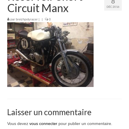
8
Boutique
Circuit Manx
DÉC 2016
Projets en cours
par
breizhpolyracer
|
|
0
Mon compte
Mon panier
Nous contacter
Nous situer
Laisser un commentaire
Vous devez
vous connecter
pour publier un commentaire.