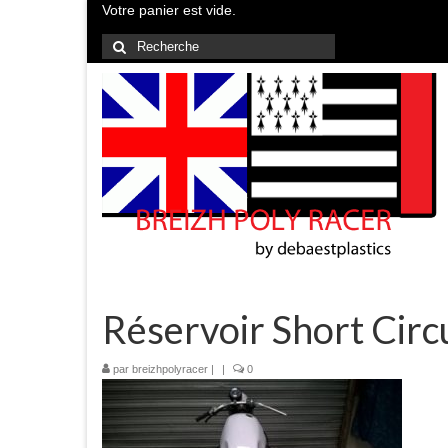
Votre panier est vide.
Rechercher
:
Réservoir Short Circ
par
breizhpolyracer
|
|
0