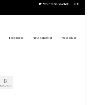
Votre panier d'achats
-
0.00
€
Mon panier
Nous contacter
Nous situer
8
DÉC 2016