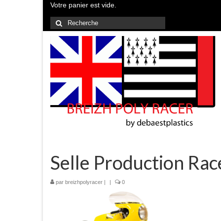
Votre panier est vide.
Rechercher
:
Selle Production Rac
par
breizhpolyracer
|
|
0