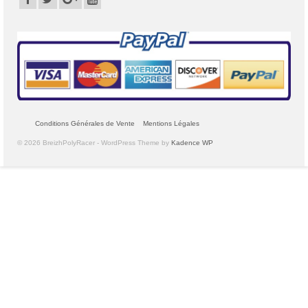
Conditions Générales de Vente
Mentions Légales
© 2026 BreizhPolyRacer - WordPress Theme by
Kadence WP