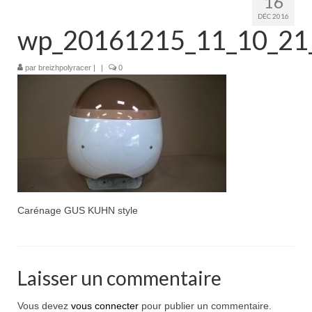
16
Boutique
DÉC 2016
wp_20161215_11_10_21
Projets en cours
Mon compte
par
breizhpolyracer
|
|
0
Mon panier
Nous contacter
Nous situer
Carénage GUS KUHN style
Laisser un commentaire
Vous devez
vous connecter
pour publier un commentaire.