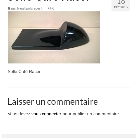
16
Boutique
DÉC 2016
par
breizhpolyracer
|
|
0
Projets en cours
Mon compte
Mon panier
Nous contacter
Nous situer
Selle Café Racer
Laisser un commentaire
Vous devez
vous connecter
pour publier un commentaire.