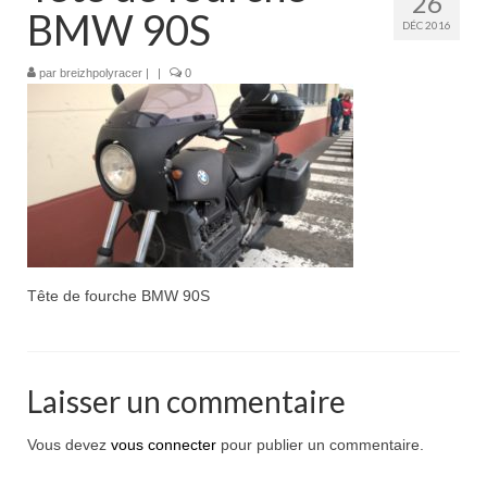
26
Boutique
BMW 90S
DÉC 2016
Projets en cours
par
breizhpolyracer
|
|
0
Mon compte
Mon panier
Nous contacter
Nous situer
Tête de fourche BMW 90S
Laisser un commentaire
Vous devez
vous connecter
pour publier un commentaire.