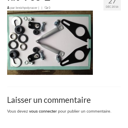
27
Boutique
DÉC 2016
par
breizhpolyracer
|
|
0
Projets en cours
Mon compte
Mon panier
Nous contacter
Nous situer
Laisser un commentaire
Vous devez
vous connecter
pour publier un commentaire.