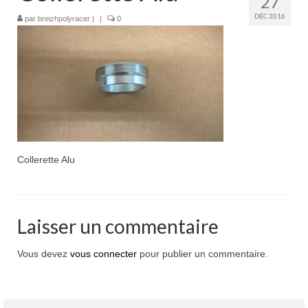
27
Boutique
DÉC 2016
par
breizhpolyracer
|
|
0
Projets en cours
Mon compte
Mon panier
Nous contacter
Nous situer
Collerette Alu
Laisser un commentaire
Vous devez
vous connecter
pour publier un commentaire.