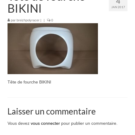
4
Boutique
BIKINI
JAN 2017
Projets en cours
par
breizhpolyracer
|
|
0
Mon compte
Mon panier
Nous contacter
Nous situer
Tête de fourche BIKINI
Laisser un commentaire
Vous devez
vous connecter
pour publier un commentaire.