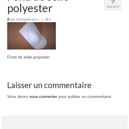
9
Boutique
polyester
JAN 2017
Projets en cours
par
breizhpolyracer
|
|
0
Mon compte
Mon panier
Nous contacter
Fond de selle polyester
Nous situer
Laisser un commentaire
Vous devez
vous connecter
pour publier un commentaire.