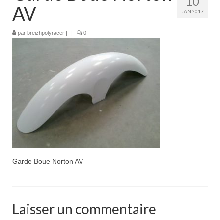
10
Boutique
AV
JAN 2017
Projets en cours
par
breizhpolyracer
|
|
0
Mon compte
Mon panier
Nous contacter
Nous situer
Garde Boue Norton AV
Laisser un commentaire