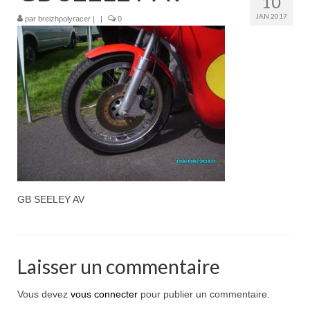
10
Boutique
JAN 2017
par
breizhpolyracer
|
|
0
Projets en cours
Mon compte
Mon panier
Nous contacter
Nous situer
GB SEELEY AV
Laisser un commentaire
Vous devez
vous connecter
pour publier un commentaire.