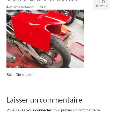
18
Boutique
JAN 2017
par
breizhpolyracer
|
|
0
Projets en cours
Mon compte
Mon panier
Nous contacter
Nous situer
Selle Dirt tracker
Laisser un commentaire
Vous devez
vous connecter
pour publier un commentaire.