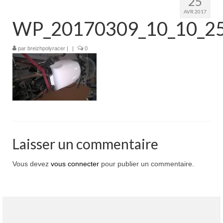
25
Boutique
AVR 2017
WP_20170309_10_10_25
Projets en cours
Mon compte
par
breizhpolyracer
|
|
0
Mon panier
Nous contacter
Nous situer
Laisser un commentaire
Vous devez
vous connecter
pour publier un commentaire.