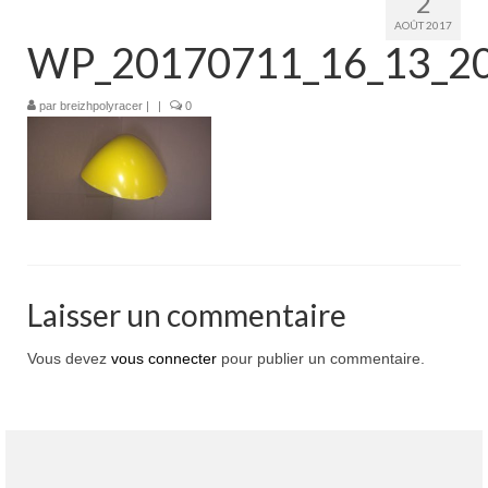
2
Boutique
AOÛT 2017
WP_20170711_16_13_20
Projets en cours
Mon compte
par
breizhpolyracer
|
|
0
Mon panier
Nous contacter
Nous situer
Laisser un commentaire
Vous devez
vous connecter
pour publier un commentaire.