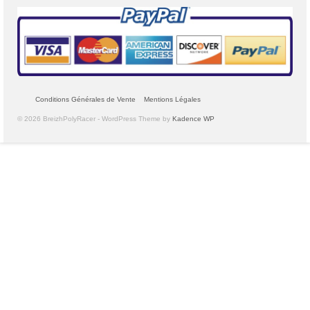
Conditions Générales de Vente
Mentions Légales
© 2026 BreizhPolyRacer - WordPress Theme by
Kadence WP