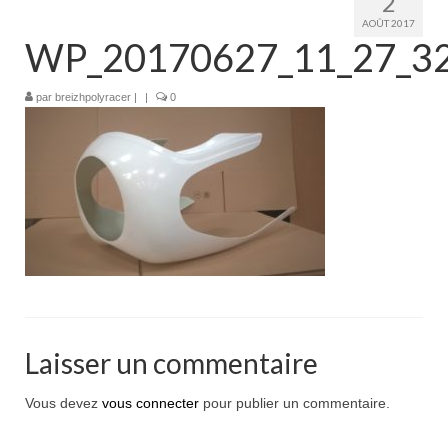
2
Boutique
AOÛT 2017
WP_20170627_11_27_32
Projets en cours
Mon compte
par
breizhpolyracer
|
|
0
Mon panier
Nous contacter
Nous situer
Laisser un commentaire
Vous devez
vous connecter
pour publier un commentaire.