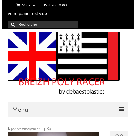
Votre panier d'achats
-
0.00
€
Votre panier est vide.
Rechercher
:
Menu
Accueil
par
breizhpolyracer
|
|
0