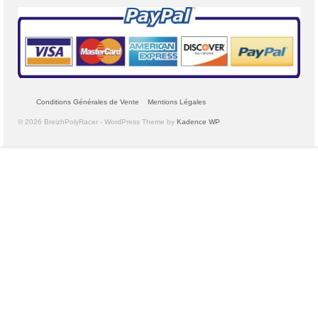
Conditions Générales de Vente
Mentions Légales
© 2026 BreizhPolyRacer - WordPress Theme by
Kadence WP