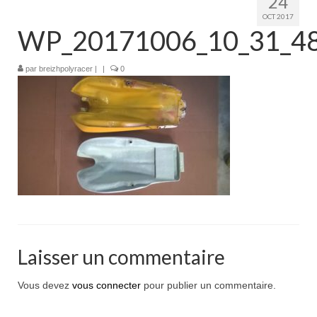
24
Boutique
OCT 2017
WP_20171006_10_31_48
Projets en cours
Mon compte
par
breizhpolyracer
|
|
0
Mon panier
Nous contacter
Nous situer
Laisser un commentaire
Vous devez
vous connecter
pour publier un commentaire.