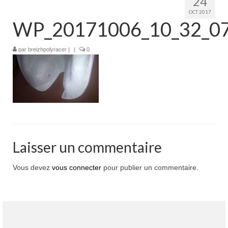
24
Boutique
OCT 2017
WP_20171006_10_32_07
Projets en cours
Mon compte
par
breizhpolyracer
|
|
0
Mon panier
Nous contacter
Nous situer
Laisser un commentaire
Vous devez
vous connecter
pour publier un commentaire.