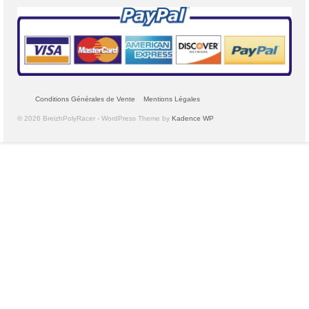
Conditions Générales de Vente
Mentions Légales
© 2026 BreizhPolyRacer - WordPress Theme by
Kadence WP