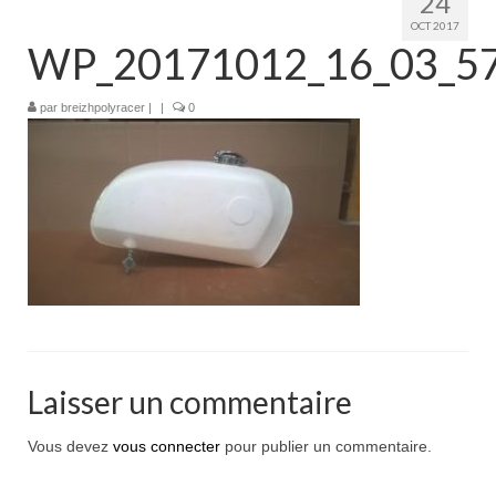
24
Boutique
OCT 2017
WP_20171012_16_03_57
Projets en cours
Mon compte
par
breizhpolyracer
|
|
0
Mon panier
Nous contacter
Nous situer
Laisser un commentaire
Vous devez
vous connecter
pour publier un commentaire.