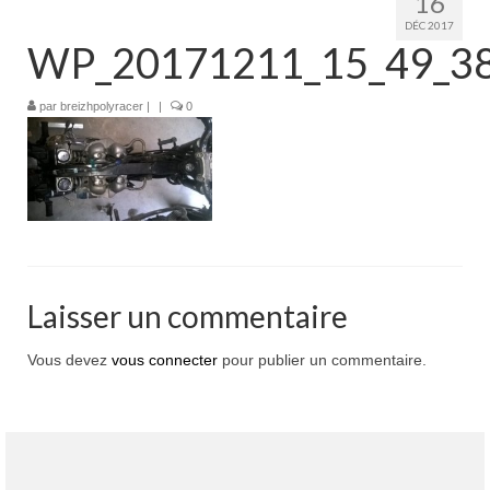
16
Boutique
DÉC 2017
WP_20171211_15_49_38
Projets en cours
Mon compte
par
breizhpolyracer
|
|
0
Mon panier
Nous contacter
Nous situer
Laisser un commentaire
Vous devez
vous connecter
pour publier un commentaire.