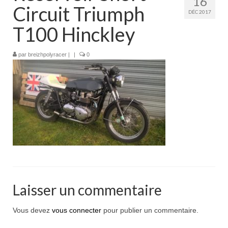
16
Boutique
Circuit Triumph
DÉC 2017
Projets en cours
T100 Hinckley
Mon compte
par
breizhpolyracer
|
|
0
Mon panier
Nous contacter
Nous situer
Laisser un commentaire
Vous devez
vous connecter
pour publier un commentaire.