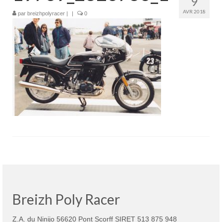
9
Boutique
AVR 2018
par
breizhpolyracer
|
|
0
Projets en cours
Mon compte
Mon panier
Nous contacter
Nous situer
Breizh Poly Racer
Z.A. du Ninijo 56620 Pont Scorff SIRET 513 875 948