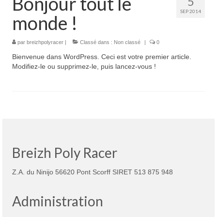
Bonjour tout le
5
Boutique
SEP 2014
monde !
Projets en cours
Mon compte
par
breizhpolyracer
|
Classé dans :
Non classé
|
0
Bienvenue dans WordPress. Ceci est votre premier article.
Mon panier
Modifiez-le ou supprimez-le, puis lancez-vous !
Nous contacter
Nous situer
Breizh Poly Racer
Z.A. du Ninijo 56620 Pont Scorff SIRET 513 875 948
Administration