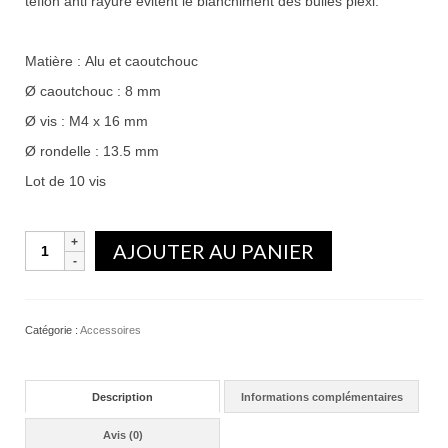
teflon anti rayure évitent le blanchiment des bulles plexi.
Matière : Alu et caoutchouc
Ø caoutchouc : 8 mm
Ø vis : M4 x 16 mm
Ø rondelle : 13.5 mm
Lot de 10 vis
Quantité
AJOUTER AU PANIER
Catégorie :
Accessoires
Description
Informations complémentaires
Avis (0)