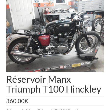
Boutique
Projets en cours
Mon compte
Mon panier
Nous contacter
Nous situer
Réservoir Manx
Triumph T100 Hinckley
360.00
€