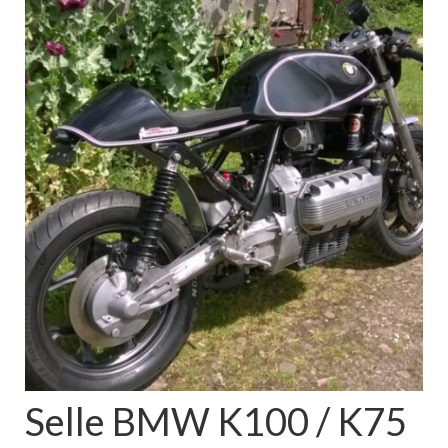
Boutique
Projets en cours
Mon compte
Mon panier
Nous contacter
Nous situer
Selle BMW K100 / K75