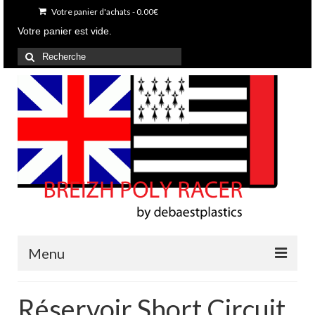
Votre panier d'achats
-
0.00
€
Votre panier est vide.
Rechercher
:
Menu
Accueil
Réservoir Short Circuit