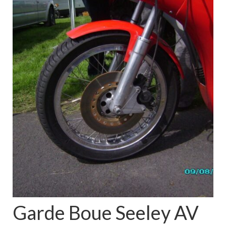
Boutique
Projets en cours
Mon compte
Mon panier
Nous contacter
Nous situer
Garde Boue Seeley AV