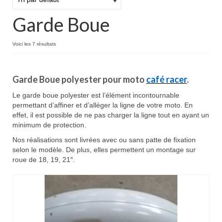
Boutique
Garde Boue
Projets en cours
Mon compte
Voici les 7 résultats
Mon panier
Garde Boue polyester pour moto
café racer
.
Nous contacter
Le garde boue polyester est l’élément incontournable
Nous situer
permettant d’affiner et d’alléger la ligne de votre moto. En
effet, il est possible de ne pas charger la ligne tout en ayant un
minimum de protection.
Nos réalisations sont livrées avec ou sans patte de fixation
selon le modèle. De plus, elles permettent un montage sur
roue de 18, 19, 21″.